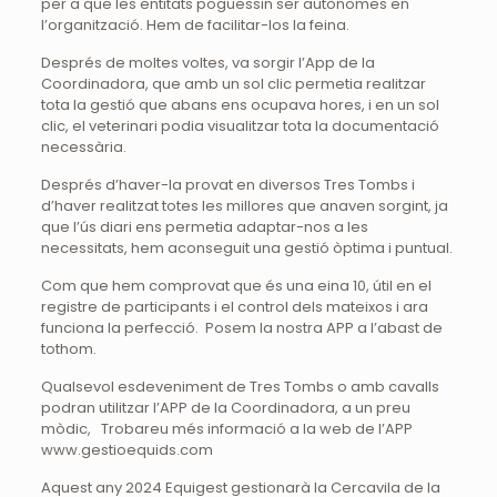
per a que les entitats poguessin ser autònomes en
l’organització. Hem de facilitar-los la feina.
Després de moltes voltes, va sorgir l’App de la
Coordinadora, que amb un sol clic permetia realitzar
tota la gestió que abans ens ocupava hores, i en un sol
clic, el veterinari podia visualitzar tota la documentació
necessària.
Després d’haver-la provat en diversos Tres Tombs i
d’haver realitzat totes les millores que anaven sorgint, ja
que l’ús diari ens permetia adaptar-nos a les
necessitats, hem aconseguit una gestió òptima i puntual.
Com que hem comprovat que és una eina 10, útil en el
registre de participants i el control dels mateixos i ara
funciona la perfecció. Posem la nostra APP a l’abast de
tothom.
Qualsevol esdeveniment de Tres Tombs o amb cavalls
podran utilitzar l’APP de la Coordinadora, a un preu
mòdic, Trobareu més informació a la web de l’APP
www.gestioequids.com
Aquest any 2024 Equigest gestionarà la Cercavila de la