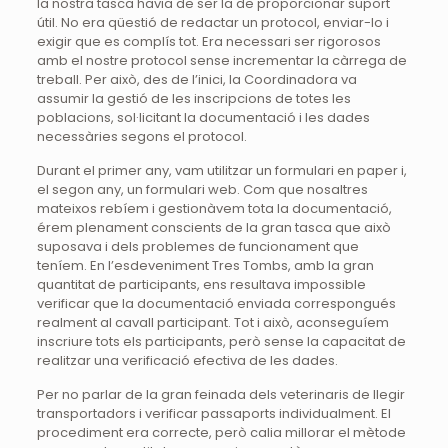
la nostra tasca havia de ser la de proporcionar suport
útil. No era qüestió de redactar un protocol, enviar-lo i
exigir que es complís tot. Era necessari ser rigorosos
amb el nostre protocol sense incrementar la càrrega de
treball. Per això, des de l’inici, la Coordinadora va
assumir la gestió de les inscripcions de totes les
poblacions, sol·licitant la documentació i les dades
necessàries segons el protocol.
Durant el primer any, vam utilitzar un formulari en paper i,
el segon any, un formulari web. Com que nosaltres
mateixos rebíem i gestionàvem tota la documentació,
érem plenament conscients de la gran tasca que això
suposava i dels problemes de funcionament que
teníem. En l’esdeveniment Tres Tombs, amb la gran
quantitat de participants, ens resultava impossible
verificar que la documentació enviada correspongués
realment al cavall participant. Tot i això, aconseguíem
inscriure tots els participants, però sense la capacitat de
realitzar una verificació efectiva de les dades.
Per no parlar de la gran feinada dels veterinaris de llegir
transportadors i verificar passaports individualment. El
procediment era correcte, però calia millorar el mètode