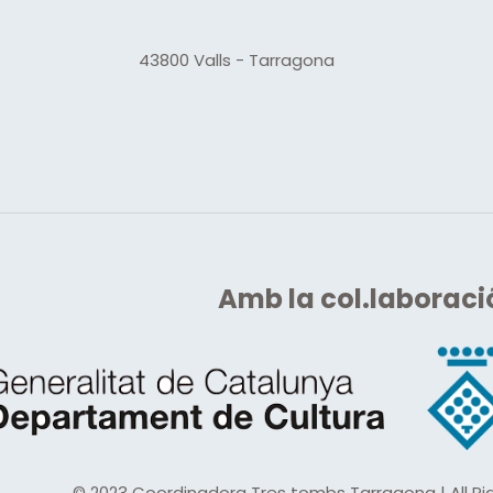
43800 Valls - Tarragona
Amb
la col.laboraci
© 2023 Coordinadora Tres tombs Tarragona | All Rig