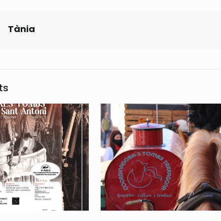
Tània
ts