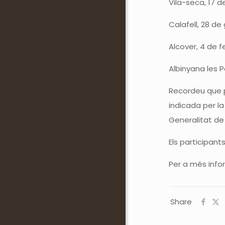
Vila-seca, 17 de
Calafell, 28 de 
Alcover, 4 de fe
Albinyana les P
Recordeu que pe
indicada per la
Generalitat de
Els participant
Per a més info
Share