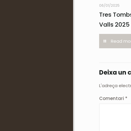
06/01/2025
Tres Tombs
Valls 2025
Read mo
Deixa un 
L'adreça elect
Comentari
*