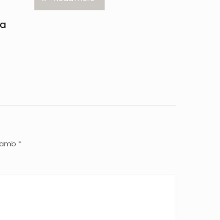
la
s amb
*