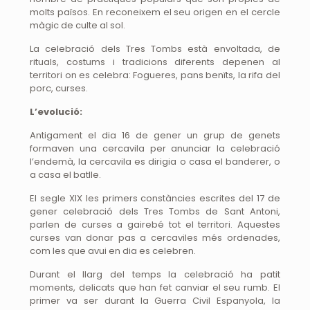
molts països. En reconeixem el seu origen en el cercle
màgic de culte al sol.
La celebració dels Tres Tombs està envoltada, de
rituals, costums i tradicions diferents depenen al
territori on es celebra: Fogueres, pans benïts, la rifa del
porc, curses.
L’evolució:
Antigament el dia 16 de gener un grup de genets
formaven una cercavila per anunciar la celebració
l’endemà, la cercavila es dirigia o casa el banderer, o
a casa el batlle.
El segle XIX les primers constàncies escrites del 17 de
gener celebració dels Tres Tombs de Sant Antoni,
parlen de curses a gairebé tot el territori. Aquestes
curses van donar pas a cercaviles més ordenades,
com les que avui en dia es celebren.
Durant el llarg del temps la celebració ha patit
moments, delicats que han fet canviar el seu rumb. El
primer va ser durant la Guerra Civil Espanyola, la