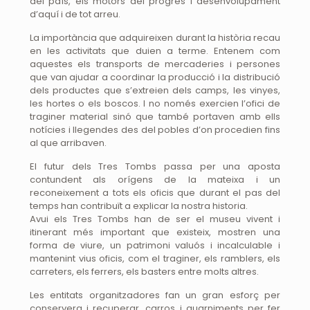
del país, els motors del progrés i desenvolupament
d’aquí i de tot arreu.
La importància que adquireixen durant la història recau
en les activitats que duien a terme. Entenem com
aquestes els transports de mercaderies i persones
que van ajudar a coordinar la producció i la distribució
dels productes que s’extreien dels camps, les vinyes,
les hortes o els boscos. I no només exercien l’ofici de
traginer material sinó que també portaven amb ells
notícies i llegendes des del pobles d’on procedien fins
al que arribaven.
El futur dels Tres Tombs passa per una aposta
contundent als orígens de la mateixa i un
reconeixement a tots els oficis que durant el pas del
temps han contribuït a explicar la nostra historia.
Avui els Tres Tombs han de ser el museu vivent i
itinerant més important que existeix, mostren una
forma de viure, un patrimoni valuós i incalculable i
mantenint vius oficis, com el traginer, els ramblers, els
carreters, els ferrers, els basters entre molts altres.
Les entitats organitzadores fan un gran esforç per
conservera i recuperar, carros i guarniments per fer