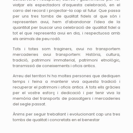
viatjar els espectadors d’aquesta celebració, en el
carro del record i projectar-la cap al futur. Que passa
per uns tres tombs de qualitat fidels al que són i
representen avui, hem d’abandonar l’idea de la
quantitat per buscar una celebració de qualitat fidel a
tot el que representa avui en dia, i respectuosa amb
els animals de peu rodó.
Tots i totes som traginers, avui no transportem
mercaderies avui transportem: Història, cultura,
tradició, patrimoni immaterial, patrimoni etnològic,
transmissió de coneixements i oficis antics.
Arreu del territori hi ha moltes persones que dediquen
temps i feina a mantenir viva aquesta tradició i
recuperar el patrimoni i oficis antics. A tots ells gràcies
per el vostre esforç i dedicació i per tenir viva la
memòria del transports de passatgers i mercaderies
del segle passat.
Ànims per seguir treballant i evolucionant cap uns tres
tombs de qualitat i concretats en el benestar