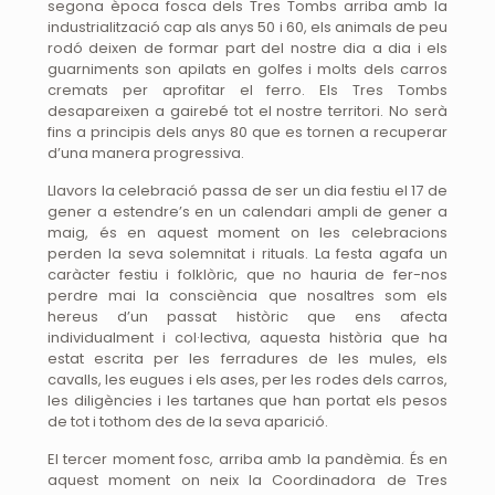
segona època fosca dels Tres Tombs arriba amb la
industrialització cap als anys 50 i 60, els animals de peu
rodó deixen de formar part del nostre dia a dia i els
guarniments son apilats en golfes i molts dels carros
cremats per aprofitar el ferro. Els Tres Tombs
desapareixen a gairebé tot el nostre territori. No serà
fins a principis dels anys 80 que es tornen a recuperar
d’una manera progressiva.
Llavors la celebració passa de ser un dia festiu el 17 de
gener a estendre’s en un calendari ampli de gener a
maig, és en aquest moment on les celebracions
perden la seva solemnitat i rituals. La festa agafa un
caràcter festiu i folklòric, que no hauria de fer-nos
perdre mai la consciència que nosaltres som els
hereus d’un passat històric que ens afecta
individualment i col·lectiva, aquesta història que ha
estat escrita per les ferradures de les mules, els
cavalls, les eugues i els ases, per les rodes dels carros,
les diligències i les tartanes que han portat els pesos
de tot i tothom des de la seva aparició.
El tercer moment fosc, arriba amb la pandèmia. És en
aquest moment on neix la Coordinadora de Tres