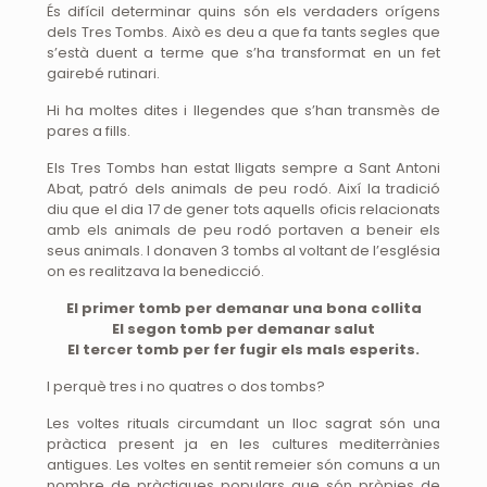
És difícil determinar quins són els verdaders orígens
dels Tres Tombs. Això es deu a que fa tants segles que
s’està duent a terme que s’ha transformat en un fet
gairebé rutinari.
Hi ha moltes dites i llegendes que s’han transmès de
pares a fills.
Els Tres Tombs han estat lligats sempre a Sant Antoni
Abat, patró dels animals de peu rodó. Així la tradició
diu que el dia 17 de gener tots aquells oficis relacionats
amb els animals de peu rodó portaven a beneir els
seus animals. I donaven 3 tombs al voltant de l’església
on es realitzava la benedicció.
El primer tomb per demanar una bona collita
El segon tomb per demanar salut
El tercer tomb per fer fugir els mals esperits.
I perquè tres i no quatres o dos tombs?
Les voltes rituals circumdant un lloc sagrat són una
pràctica present ja en les cultures mediterrànies
antigues. Les voltes en sentit remeier són comuns a un
nombre de pràctiques populars que són pròpies de