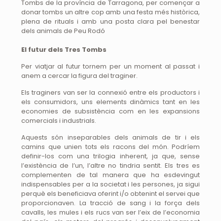
Tombs de la província de Tarragona, per començar a
donar tombs un altre cop amb una festa més històrica,
plena de rituals i amb una posta clara pel benestar
dels animals de Peu Rodó
El futur dels Tres Tombs
Per viatjar al futur tornem per un moment al passat i
anem a cercar la figura del traginer.
Els traginers van ser la connexió entre els productors i
els consumidors, uns elements dinàmics tant en les
economies de subsistència com en les expansions
comercials i industrials.
Aquests són inseparables dels animals de tir i els
camins que unien tots els racons del món. Podríem
definir-los com una trilogia inherent, ja que, sense
l’existència de l’un, l’altre no tindria sentit. Els tres es
complementen de tal manera que ha esdevingut
indispensables per a la societat i les persones, ja sigui
perquè els beneficiava oferint i/o obtenint el servei que
proporcionaven. La tracció de sang i la força dels
cavalls, les mules i els rucs van ser l’eix de l’economia